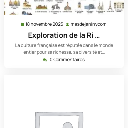
18 novembre 2025
masdejaninycom
18
masdejan
novembre
Exploration de la Ri …
2025
La culture française est réputée dans le monde
entier pour sa richesse, sa diversité et…
0 Commentaires