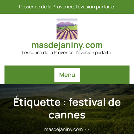
Passer
L'essence de la Provence, l'évasion parfaite.
au
contenu
masdejaniny.com
L'essence de la Provence, l'évasion parfaite.
Menu
Étiquette :
festival de
cannes
masdejaniny.com
>>