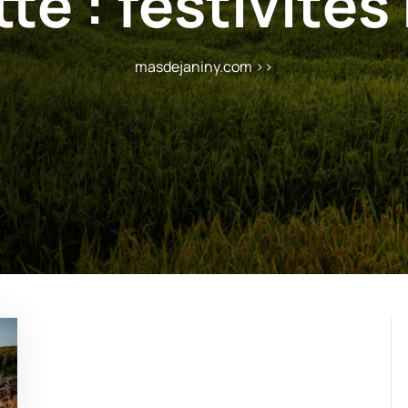
tte :
festivités
masdejaniny.com
>>