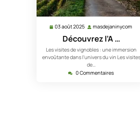
03 août 2025
masdejaninycom
03
ma
août
Découvrez l’A …
2025
Les visites de vignobles : une immersion
envoûtante dans l'univers du vin Les visite
de…
0 Commentaires