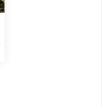
sdejaninycom
s