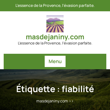
Passer
L'essence de la Provence, l'évasion parfaite.
au
contenu
masdejaniny.com
L'essence de la Provence, l'évasion parfaite.
Menu
Étiquette :
fiabilité
masdejaniny.com
>>