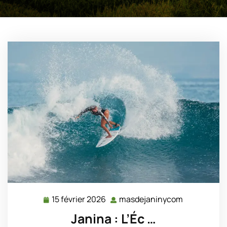
15 février 2026
masdejaninycom
15
masdejani
février
Janina : L’Éc …
2026