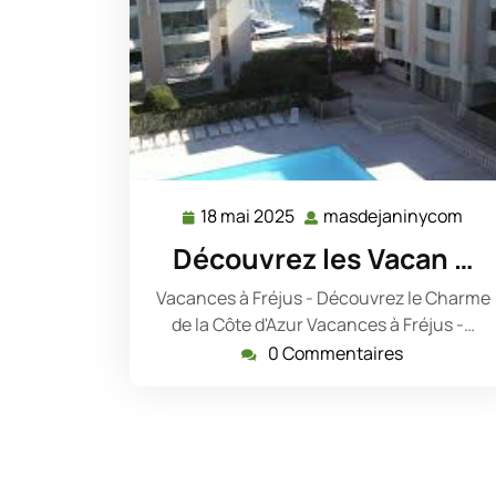
18 mai 2025
masdejaninycom
18
mas
mai
Découvrez les Vacan …
2025
Vacances à Fréjus - Découvrez le Charme
de la Côte d'Azur Vacances à Fréjus -…
0 Commentaires