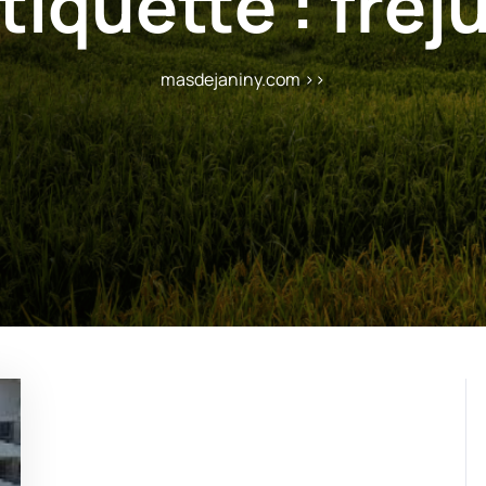
tiquette :
fréj
masdejaniny.com
>>