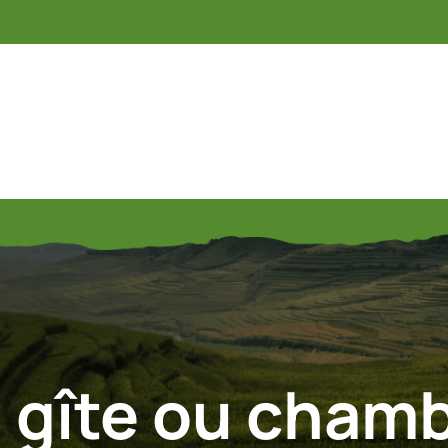
:
gîte ou chamb