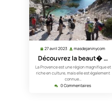
27 avril 2023
masdejaninycom
27
ma
avril
Découvrez la beaut� …
2023
La Provence est une région magnifique et
riche en culture, mais elle est également
connue…
0 Commentaires