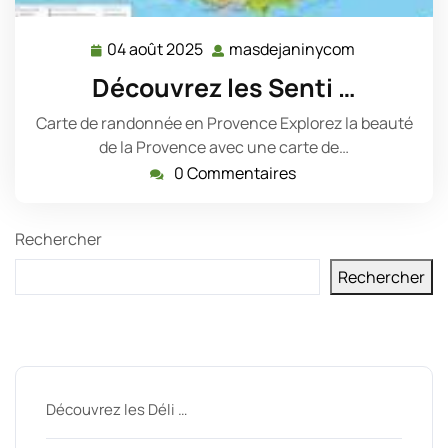
04 août 2025
masdejaninycom
04
masdejanin
août
Découvrez les Senti …
2025
Carte de randonnée en Provence Explorez la beauté
de la Provence avec une carte de…
0 Commentaires
Rechercher
Rechercher
Derniers messages
Découvrez les Déli …