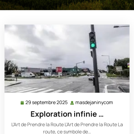
29 septembre 2025
masdejaninycom
29
masdeja
septembre
Exploration infinie …
2025
L'Art de Prendre la Route L'Art de Prendre la Route La
route, ce symbole de…