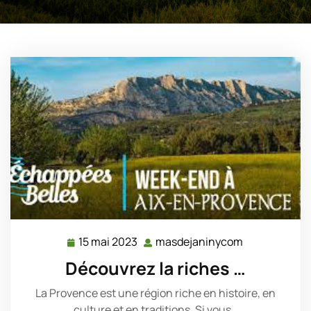
15 mai 2023
masdejaninycom
15
masdejanin
mai
Découvrez la riches …
2023
La Provence est une région riche en histoire, en
culture et en traditions. Si vous…