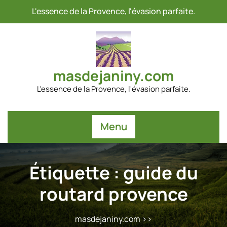
Passer
L'essence de la Provence, l'évasion parfaite.
au
contenu
masdejaniny.com
L'essence de la Provence, l'évasion parfaite.
Menu
Étiquette :
guide du
routard provence
masdejaniny.com
>>