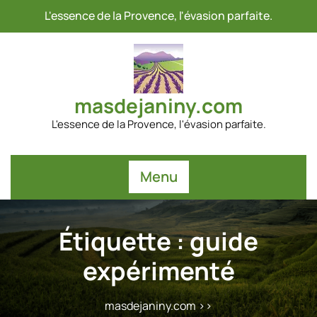
Passer
L'essence de la Provence, l'évasion parfaite.
au
contenu
masdejaniny.com
L'essence de la Provence, l'évasion parfaite.
Menu
Étiquette :
guide
expérimenté
masdejaniny.com
>>