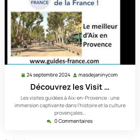
24 septembre 2024
masdejaninycom
24
masdeja
septembre
Découvrez les Visit …
2024
Les visites guidées à Aix-en-Provence : une
immersion captivante dans l'histoire et la culture
provençales…
0 Commentaires