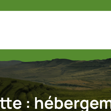
tte :
hébergem