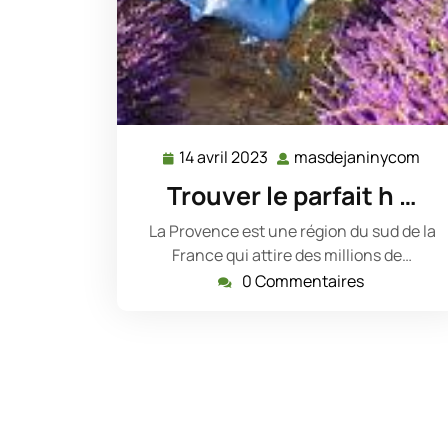
14 avril 2023
masdejaninycom
14
mas
avril
Trouver le parfait h …
2023
La Provence est une région du sud de la
France qui attire des millions de…
0 Commentaires