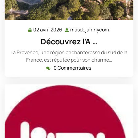
02 avril 2026
masdejaninycom
02
masdejanin
avril
Découvrez l’A …
2026
La Provence, une région enchanteresse du sud de la
France, est réputée pour son charme…
0 Commentaires