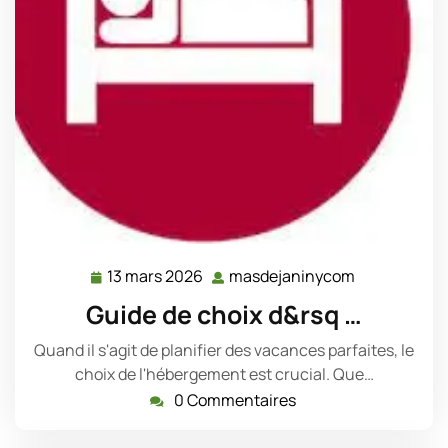
13 mars 2026
masdejaninycom
13
masdejanin
mars
Guide de choix d&rsq …
2026
Quand il s'agit de planifier des vacances parfaites, le
choix de l'hébergement est crucial. Que…
0 Commentaires