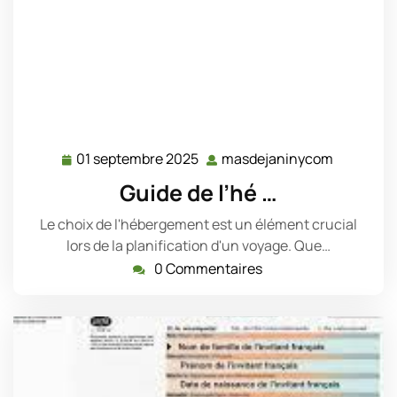
01 septembre 2025
masdejaninycom
01
masdeja
septembre
Guide de l’hé …
2025
Le choix de l'hébergement est un élément crucial
lors de la planification d'un voyage. Que…
0 Commentaires