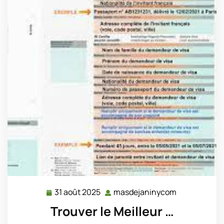
31 août 2025
masdejaninycom
31
masdejanin
août
Trouver le Meilleur …
2025