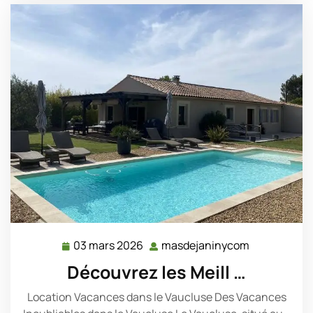
03 mars 2026
masdejaninycom
03
masdejanin
mars
Découvrez les Meill …
2026
Location Vacances dans le Vaucluse Des Vacances