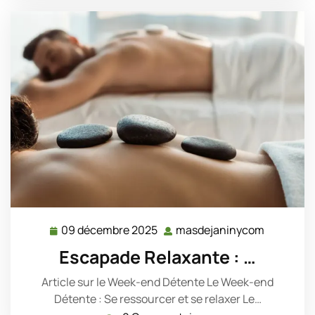
09 décembre 2025
masdejaninycom
09
masdeja
décembre
Escapade Relaxante : …
2025
Article sur le Week-end Détente Le Week-end
Détente : Se ressourcer et se relaxer Le…