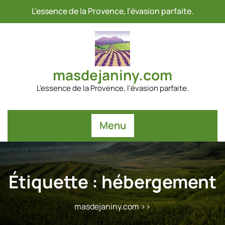
Passer
L'essence de la Provence, l'évasion parfaite.
au
contenu
masdejaniny.com
L'essence de la Provence, l'évasion parfaite.
Menu
Étiquette :
hébergement
masdejaniny.com
>>