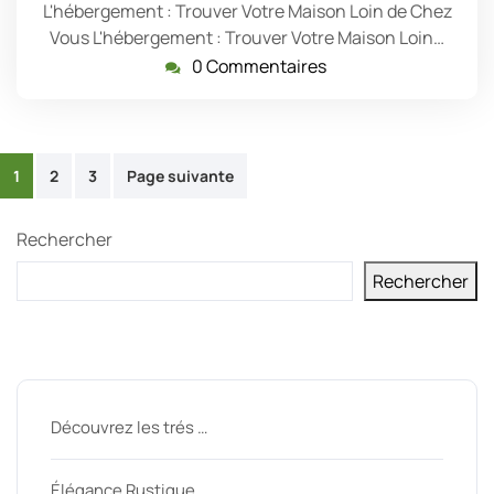
L'hébergement : Trouver Votre Maison Loin de Chez
Vous L'hébergement : Trouver Votre Maison Loin…
0 Commentaires
Pagination
1
2
3
Page suivante
des
Rechercher
publications
Rechercher
Derniers messages
Découvrez les trés …
Élégance Rustique …