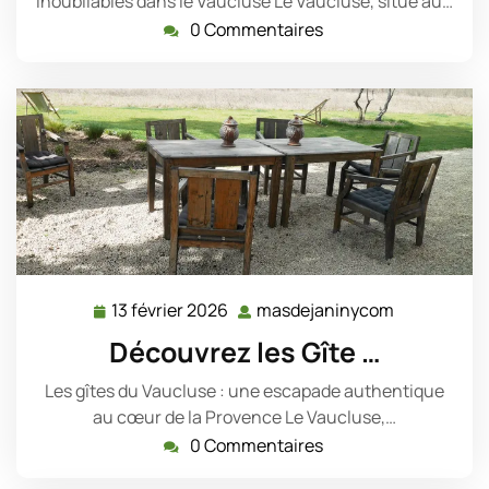
Inoubliables dans le Vaucluse Le Vaucluse, situé au…
0 Commentaires
13 février 2026
masdejaninycom
13
masdejani
février
Découvrez les Gîte …
2026
Les gîtes du Vaucluse : une escapade authentique
au cœur de la Provence Le Vaucluse,…
0 Commentaires