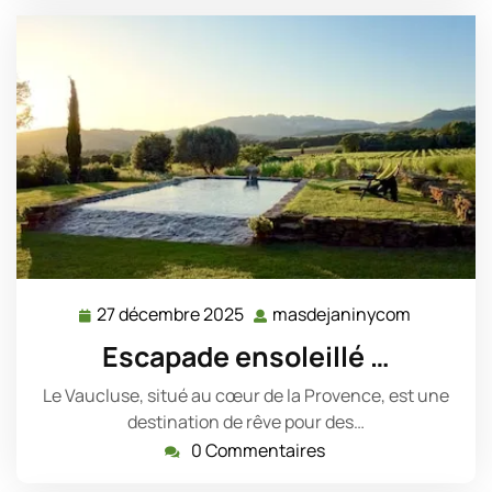
27 décembre 2025
masdejaninycom
27
masdejan
décembre
Escapade ensoleillé …
2025
Le Vaucluse, situé au cœur de la Provence, est une
destination de rêve pour des…
0 Commentaires