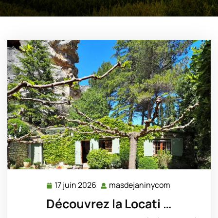
17 juin 2026
masdejaninycom
17
masdejanin
juin
Découvrez la Locati …
2026