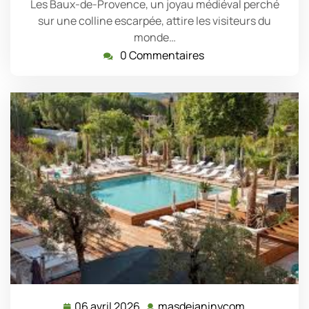
Les Baux-de-Provence, un joyau médiéval perché
sur une colline escarpée, attire les visiteurs du
monde…
0 Commentaires
06 avril 2026
masdejaninycom
06
masdejanin