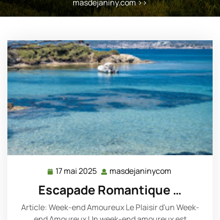
masdejaniny.com
>>
17 mai 2025
masdejaninycom
17
masdejanin
mai
Escapade Romantique …
2025
Article: Week-end Amoureux Le Plaisir d'un Week-
end Amoureux Un week-end amoureux est