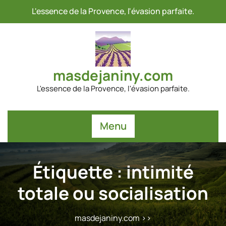
Passer
L'essence de la Provence, l'évasion parfaite.
au
contenu
masdejaniny.com
L'essence de la Provence, l'évasion parfaite.
Menu
Étiquette :
intimité
totale ou socialisation
masdejaniny.com
>>