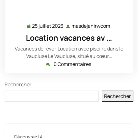
25 juillet 2023
masdejaninycom
25
masdejani
juillet
Location vacances av …
2023
Vacances de rêve : Location avec piscine dans le
Vaucluse Le Vaucluse, situé au cœur…
0 Commentaires
Rechercher
Rechercher
Derniers messages
Découvrez l’A …