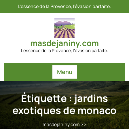
Passer
L'essence de la Provence, l'évasion parfaite.
au
contenu
masdejaniny.com
L'essence de la Provence, l'évasion parfaite.
Menu
Étiquette :
jardins
exotiques de monaco
masdejaniny.com
>>