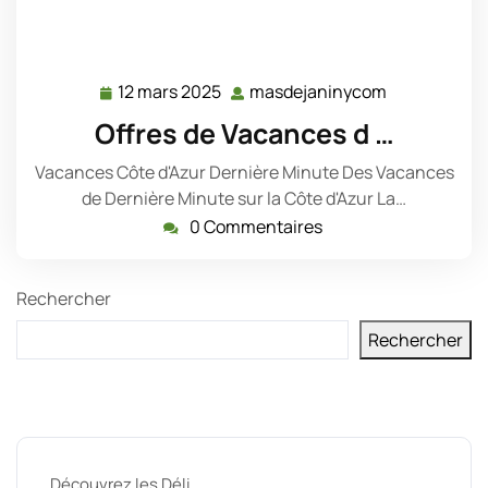
12 mars 2025
masdejaninycom
12
masdejanin
mars
Offres de Vacances d …
2025
Vacances Côte d'Azur Dernière Minute Des Vacances
de Dernière Minute sur la Côte d'Azur La…
0 Commentaires
Rechercher
Rechercher
Derniers messages
Découvrez les Déli …