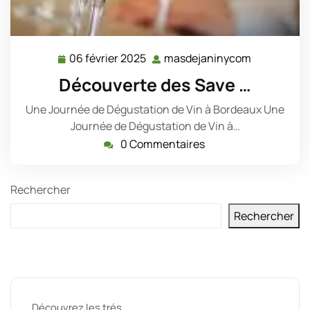
06 février 2025
masdejaninycom
06
masdejani
février
Découverte des Save …
2025
Une Journée de Dégustation de Vin à Bordeaux Une
Journée de Dégustation de Vin à…
0 Commentaires
Rechercher
Rechercher
Derniers messages
Découvrez les trés …