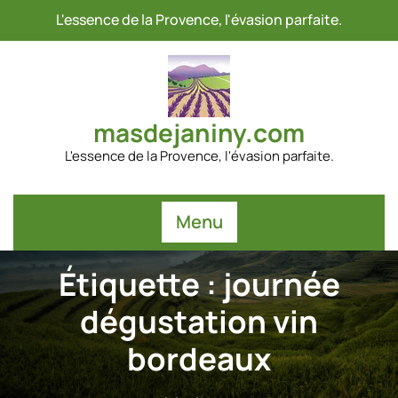
Passer
L'essence de la Provence, l'évasion parfaite.
au
contenu
masdejaniny.com
L'essence de la Provence, l'évasion parfaite.
Menu
Étiquette :
journée
dégustation vin
bordeaux