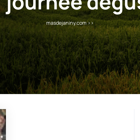
:
journée dégus
masdejaniny.com
>>