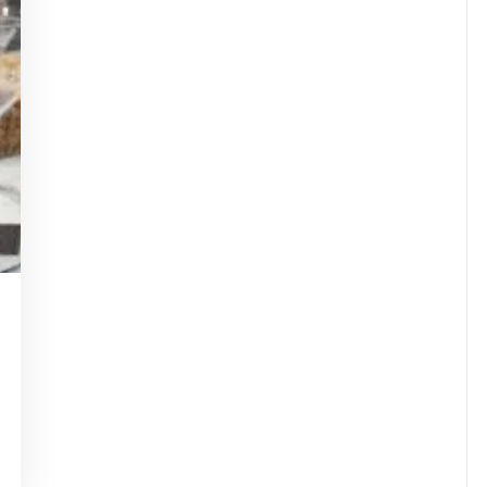
asdejaninycom