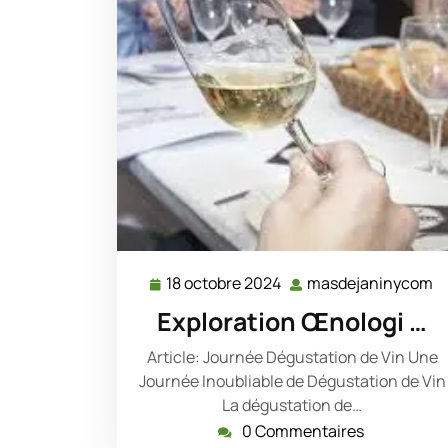
18 octobre 2024
masdejaninycom
18
m
octobre
Exploration Œnologi …
2024
Article: Journée Dégustation de Vin Une
Journée Inoubliable de Dégustation de Vin
La dégustation de…
0 Commentaires