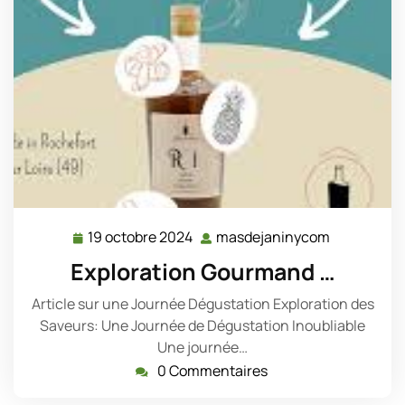
19 octobre 2024
masdejaninycom
19
masdejani
octobre
Exploration Gourmand …
2024
Article sur une Journée Dégustation Exploration des
Saveurs: Une Journée de Dégustation Inoubliable
Une journée…
0 Commentaires