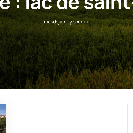
e :
lac de sain
masdejaniny.com
>>