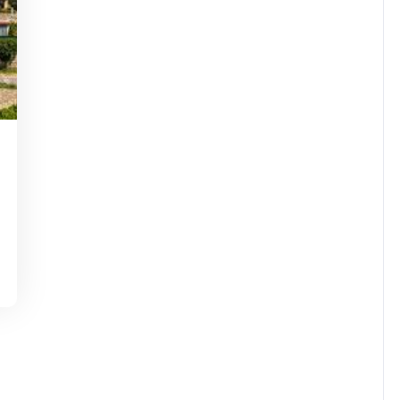
asdejaninycom
,