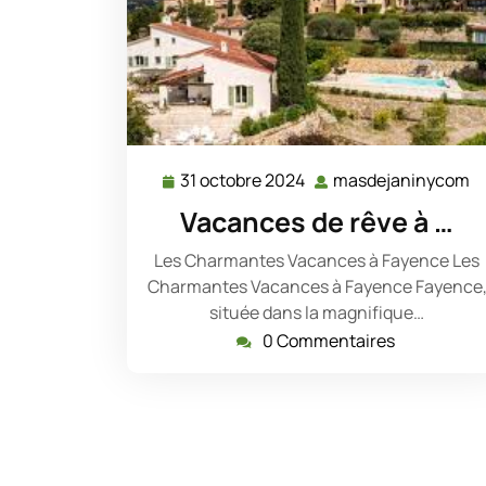
31 octobre 2024
masdejaninycom
31
m
octobre
Vacances de rêve à …
2024
Les Charmantes Vacances à Fayence Les
Charmantes Vacances à Fayence Fayence
située dans la magnifique…
0 Commentaires