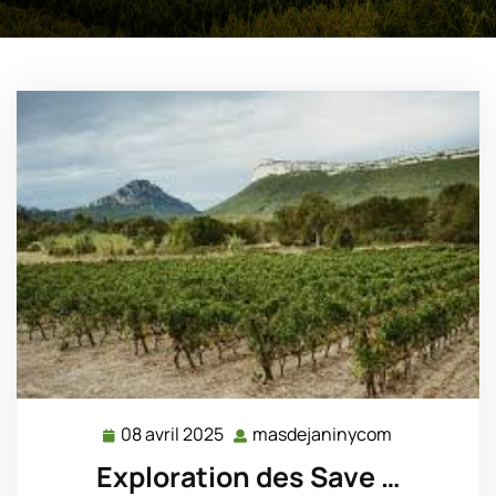
08 avril 2025
masdejaninycom
08
masdejanin
avril
Exploration des Save …
2025