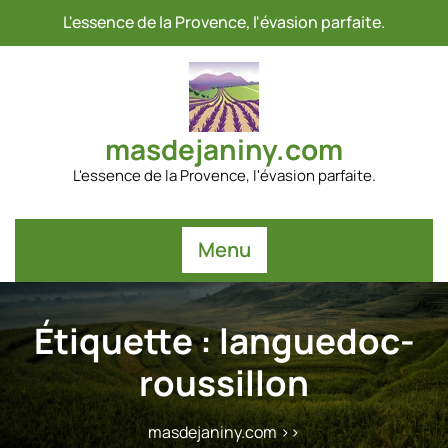
Passer
L'essence de la Provence, l'évasion parfaite.
au
contenu
masdejaniny.com
L'essence de la Provence, l'évasion parfaite.
Menu
Étiquette :
languedoc-
roussillon
masdejaniny.com
>>