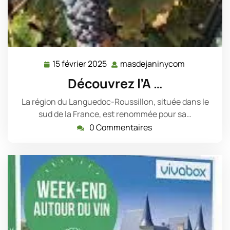
15 février 2025
masdejaninycom
15
masdejani
février
Découvrez l’A …
2025
La région du Languedoc-Roussillon, située dans le
sud de la France, est renommée pour sa…
0 Commentaires