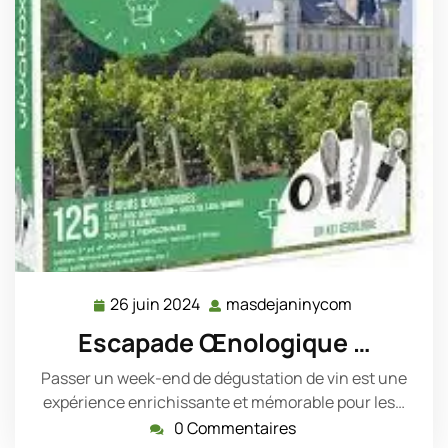
26 juin 2024
masdejaninycom
26
masdejanin
juin
Escapade Œnologique …
2024
Passer un week-end de dégustation de vin est une
expérience enrichissante et mémorable pour les…
0 Commentaires