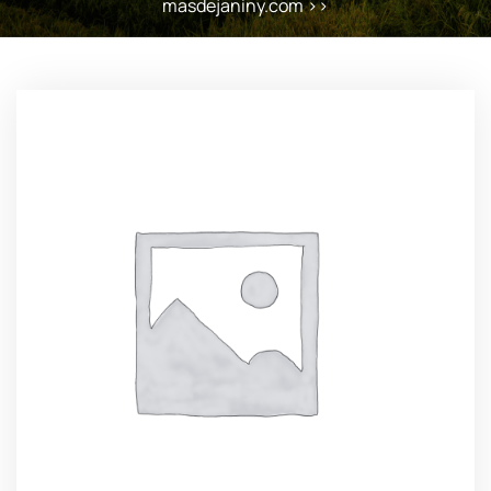
masdejaniny.com
>>