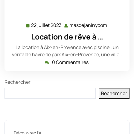
22 juillet 2023
masdejaninycom
22
masdejani
juillet
Location de rêve à …
2023
La location à Aix-en-Provence avec piscine : un
véritable havre de paix Aix-en-Provence, une ville…
0 Commentaires
Rechercher
Rechercher
Derniers messages
Découvrez l’A …