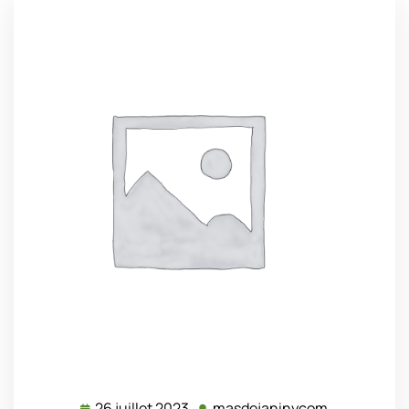
26 juillet 2023
masdejaninycom