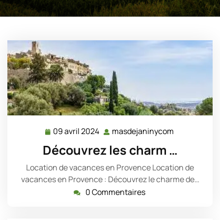
09 avril 2024
masdejaninycom
09
masdejanin
avril
Découvrez les charm …
2024
Location de vacances en Provence Location de
vacances en Provence : Découvrez le charme de…
0 Commentaires