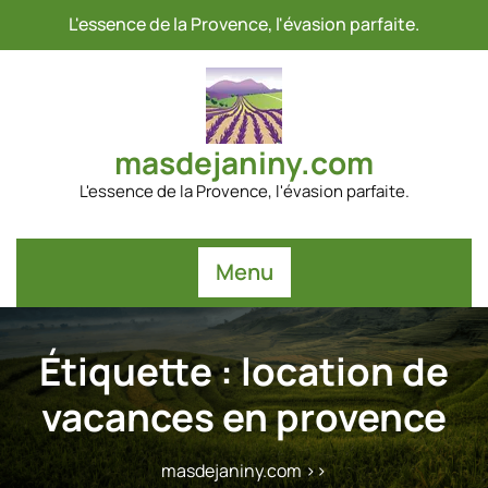
Passer
L'essence de la Provence, l'évasion parfaite.
au
contenu
masdejaniny.com
L'essence de la Provence, l'évasion parfaite.
Menu
Étiquette :
location de
vacances en provence
masdejaniny.com
>>