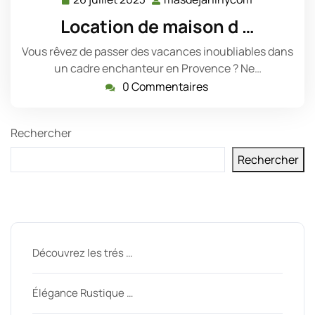
26
masdejani
juillet
Location de maison d …
2023
Vous rêvez de passer des vacances inoubliables dans
un cadre enchanteur en Provence ? Ne…
0 Commentaires
Rechercher
Rechercher
Derniers messages
Découvrez les trés …
Élégance Rustique …