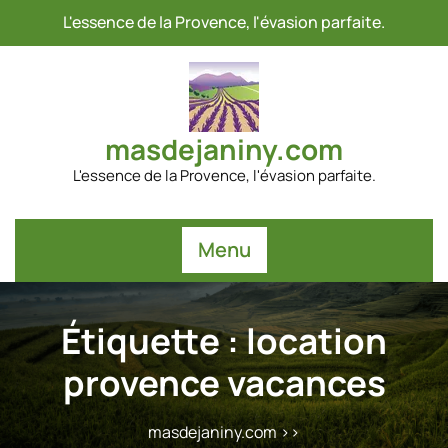
Passer
L'essence de la Provence, l'évasion parfaite.
au
contenu
masdejaniny.com
L'essence de la Provence, l'évasion parfaite.
Menu
Étiquette :
location
provence vacances
masdejaniny.com
>>