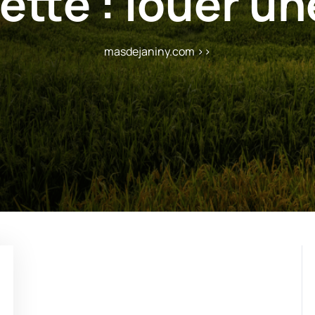
ette :
louer une
masdejaniny.com
>>