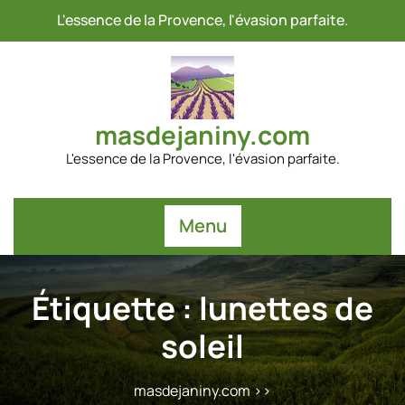
Passer
L'essence de la Provence, l'évasion parfaite.
au
contenu
masdejaniny.com
L'essence de la Provence, l'évasion parfaite.
Menu
Étiquette :
lunettes de
soleil
masdejaniny.com
>>