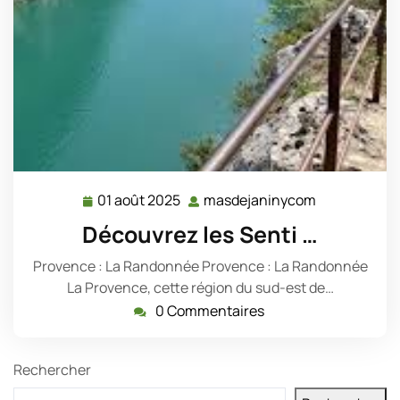
01 août 2025
masdejaninycom
01
masdejanin
août
Découvrez les Senti …
2025
Provence : La Randonnée Provence : La Randonnée
La Provence, cette région du sud-est de…
0 Commentaires
Rechercher