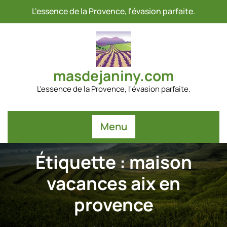
Passer
L'essence de la Provence, l'évasion parfaite.
au
contenu
masdejaniny.com
L'essence de la Provence, l'évasion parfaite.
Menu
Étiquette :
maison
vacances aix en
provence