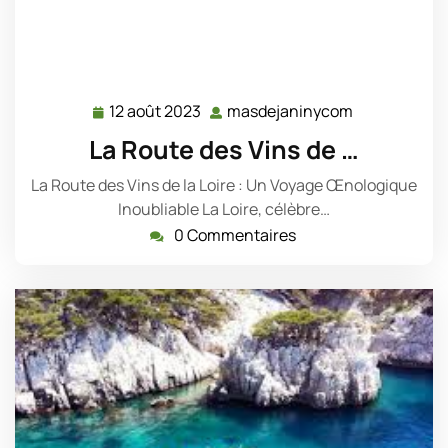
12 août 2023
masdejaninycom
12
masdejanin
août
La Route des Vins de …
2023
La Route des Vins de la Loire : Un Voyage Œnologique
Inoubliable La Loire, célèbre…
0 Commentaires