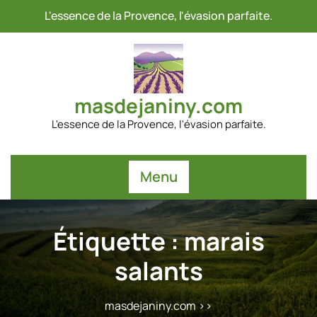
Passer
L'essence de la Provence, l'évasion parfaite.
au
contenu
masdejaniny.com
L'essence de la Provence, l'évasion parfaite.
Menu
Étiquette :
marais
salants
masdejaniny.com
>>