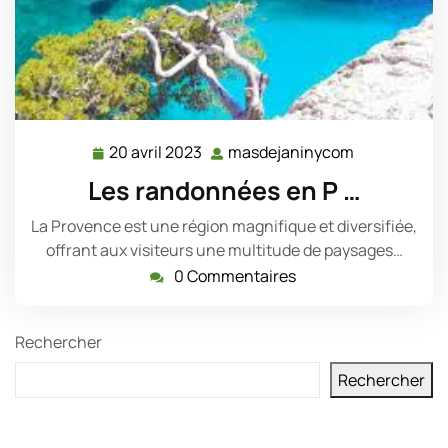
20 avril 2023
masdejaninycom
20
masdejanin
avril
Les randonnées en P …
2023
La Provence est une région magnifique et diversifiée,
offrant aux visiteurs une multitude de paysages…
0 Commentaires
Rechercher
Rechercher
Derniers messages