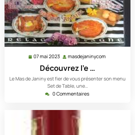
07 mai 2023
masdejaninycom
07
masdejanin
mai
Découvrez l’e …
2023
Le Mas de Janiny est fier de vous présenter son menu
Set de Table, une…
0 Commentaires