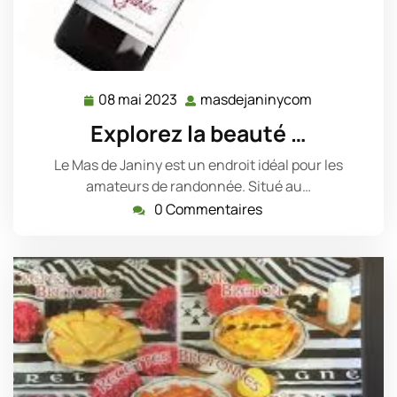
08 mai 2023
masdejaninycom
08
masdejanin
mai
Explorez la beauté …
2023
Le Mas de Janiny est un endroit idéal pour les
amateurs de randonnée. Situé au…
0 Commentaires