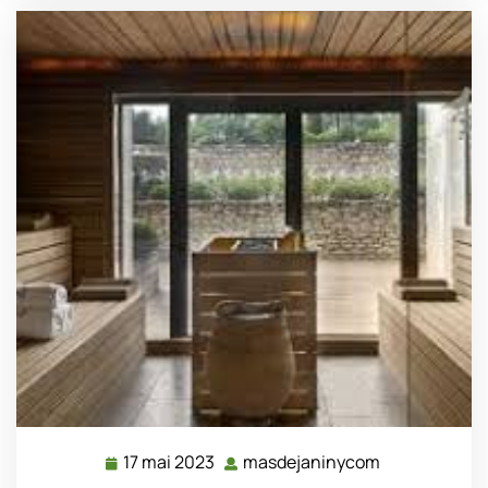
17 mai 2023
masdejaninycom
17
masdejanin