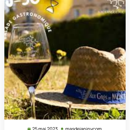
25 mai 2023
masdejaninycom
25
masdejanin