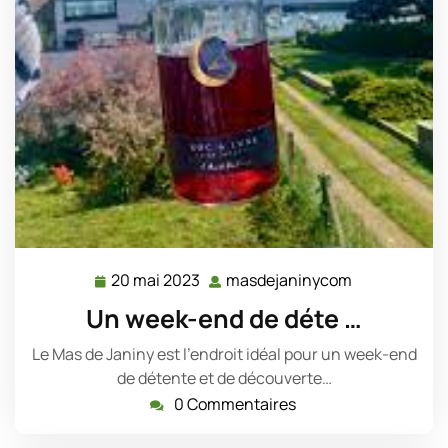
20 mai 2023
masdejaninycom
20
masdejanin
mai
Un week-end de déte …
2023
Le Mas de Janiny est l'endroit idéal pour un week-end
de détente et de découverte…
0 Commentaires