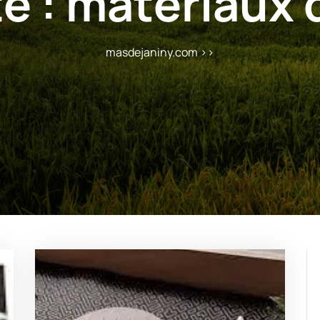
e :
matériaux 
masdejaniny.com
>>