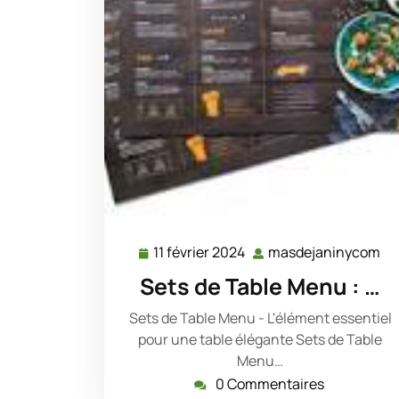
11 février 2024
masdejaninycom
11
ma
février
Sets de Table Menu : …
2024
Sets de Table Menu - L'élément essentiel
pour une table élégante Sets de Table
Menu…
0 Commentaires