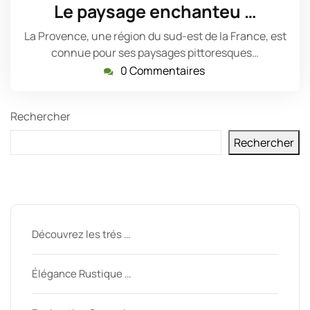
avril
Le paysage enchanteu …
2023
La Provence, une région du sud-est de la France, est
connue pour ses paysages pittoresques…
0 Commentaires
Rechercher
Rechercher
Derniers messages
Découvrez les trés …
Élégance Rustique …