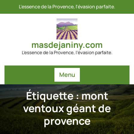
Passer
L'essence de la Provence, l'évasion parfaite.
au
contenu
masdejaniny.com
L'essence de la Provence, l'évasion parfaite.
Menu
Étiquette :
mont
ventoux géant de
provence