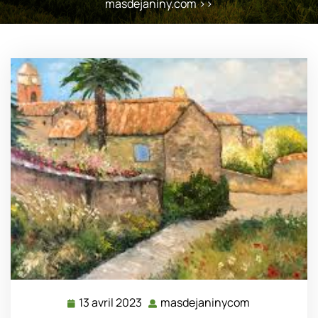
masdejaniny.com
>>
13 avril 2023
masdejaninycom
13
masdejanin