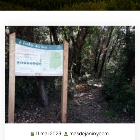
11 mai 2023
masdejaninycom
11
masdejaniny