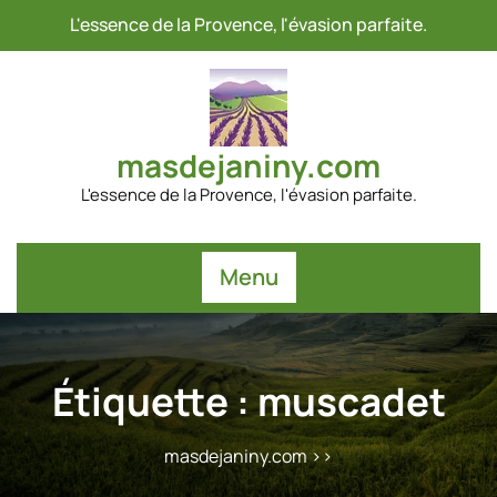
Passer
L'essence de la Provence, l'évasion parfaite.
au
contenu
masdejaniny.com
L'essence de la Provence, l'évasion parfaite.
Menu
Étiquette :
muscadet
masdejaniny.com
>>