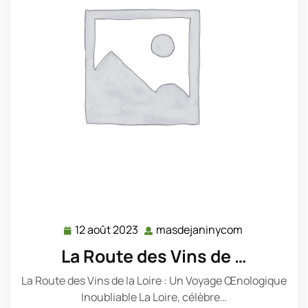
12 août 2023
masdejaninycom
12
masdejanin
août
La Route des Vins de …
2023
La Route des Vins de la Loire : Un Voyage Œnologique
Inoubliable La Loire, célèbre…