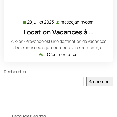
28 juillet 2023
masdejaninycom
28
masdejani
juillet
Location Vacances à …
2023
Aix-en-Provence est une destination de vacances
idéale pour ceux qui cherchent à se détendre, à…
0 Commentaires
Rechercher
Rechercher
Derniers messages
Découvrez les trés …