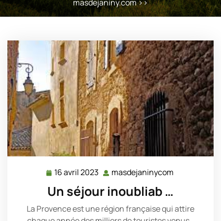
masdejaniny.com
>>
16 avril 2023
masdejaninycom
16
masdejanin
avril
Un séjour inoubliab …
2023
La Provence est une région française qui attire
chaque année des milliers de touristes venus…