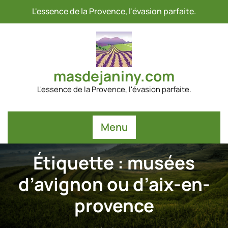
Passer
L'essence de la Provence, l'évasion parfaite.
au
contenu
masdejaniny.com
L'essence de la Provence, l'évasion parfaite.
Menu
Étiquette :
musées
d’avignon ou d’aix-en-
provence