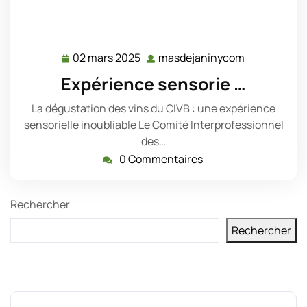
02 mars 2025
masdejaninycom
02
masdejanin
mars
Expérience sensorie …
2025
La dégustation des vins du CIVB : une expérience
sensorielle inoubliable Le Comité Interprofessionnel
des…
0 Commentaires
Rechercher
Rechercher
Derniers messages