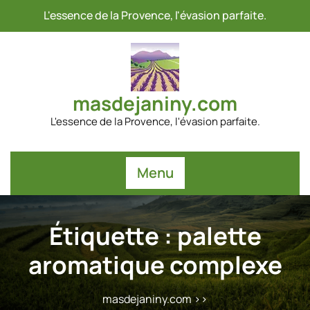
Passer
L'essence de la Provence, l'évasion parfaite.
au
contenu
masdejaniny.com
L'essence de la Provence, l'évasion parfaite.
Menu
Étiquette :
palette
aromatique complexe
masdejaniny.com
>>