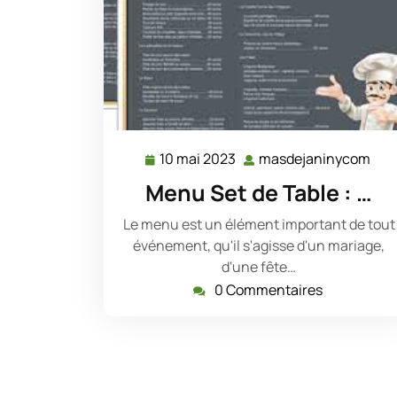
10 mai 2023
masdejaninycom
10
mas
mai
Menu Set de Table : …
2023
Le menu est un élément important de tout
événement, qu'il s'agisse d'un mariage,
d'une fête…
0 Commentaires