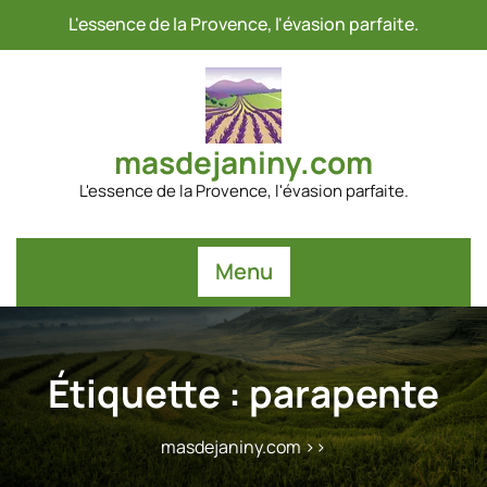
Passer
L'essence de la Provence, l'évasion parfaite.
au
contenu
masdejaniny.com
L'essence de la Provence, l'évasion parfaite.
Menu
Étiquette :
parapente
masdejaniny.com
>>