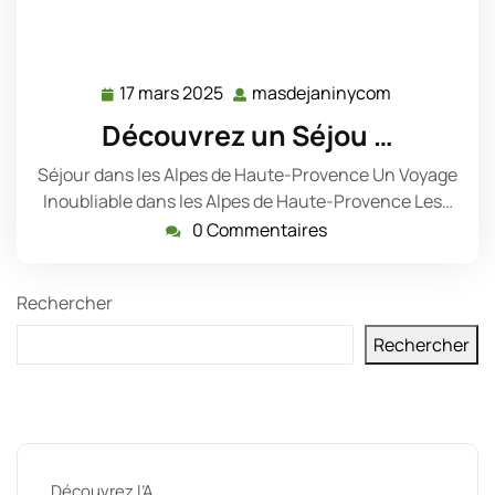
17 mars 2025
masdejaninycom
17
masdejanin
mars
Découvrez un Séjou …
2025
Séjour dans les Alpes de Haute-Provence Un Voyage
Inoubliable dans les Alpes de Haute-Provence Les…
0 Commentaires
Rechercher
Rechercher
Derniers messages
Découvrez l’A …