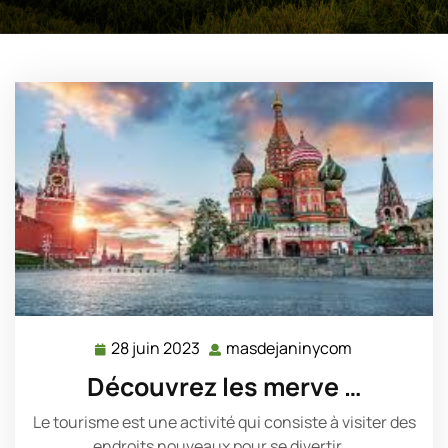
28 juin 2023
masdejaninycom
28
masdejanin
juin
Découvrez les merve …
2023
Le tourisme est une activité qui consiste à visiter des
endroits nouveaux pour se divertir,…