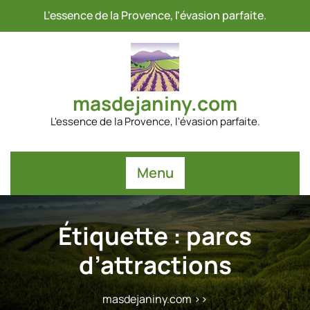
Passer
L'essence de la Provence, l'évasion parfaite.
au
contenu
masdejaniny.com
L'essence de la Provence, l'évasion parfaite.
Menu
Étiquette :
parcs
d’attractions
masdejaniny.com
>>