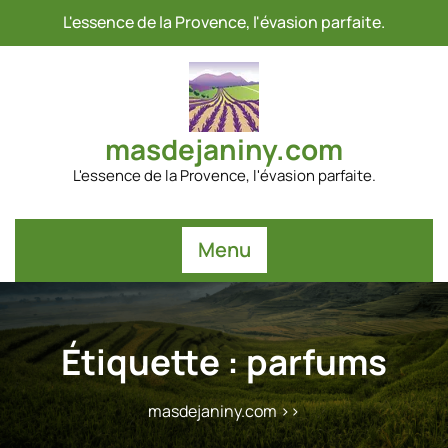
Passer
L'essence de la Provence, l'évasion parfaite.
au
contenu
masdejaniny.com
L'essence de la Provence, l'évasion parfaite.
Menu
Étiquette :
parfums
masdejaniny.com
>>