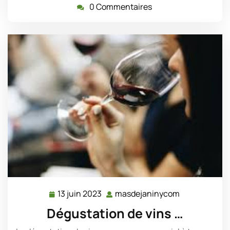
0 Commentaires
13 juin 2023
masdejaninycom
13
masdejanin
juin
Dégustation de vins …
2023