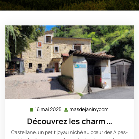
16 mai 2025
masdejaninycom
16
masdejanin
mai
Découvrez les charm …
2025
Castellane, un petit joyau niché au cœur des Alpes-