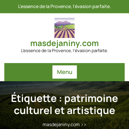
Passer
L'essence de la Provence, l'évasion parfaite.
au
contenu
masdejaniny.com
L'essence de la Provence, l'évasion parfaite.
Menu
Étiquette :
patrimoine
culturel et artistique
masdejaniny.com
>>