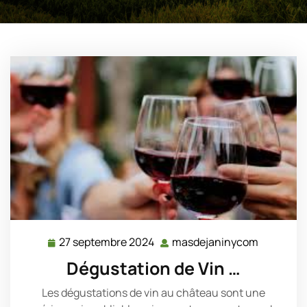
27 septembre 2024
masdejaninycom
27
masdeja
septembre
Dégustation de Vin …
2024
Les dégustations de vin au château sont une