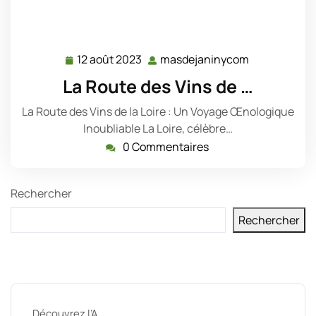
12 août 2023
masdejaninycom
12
masdejanin
août
La Route des Vins de …
2023
La Route des Vins de la Loire : Un Voyage Œnologique
Inoubliable La Loire, célèbre…
0 Commentaires
Rechercher
Rechercher
Derniers messages
Découvrez l’A …