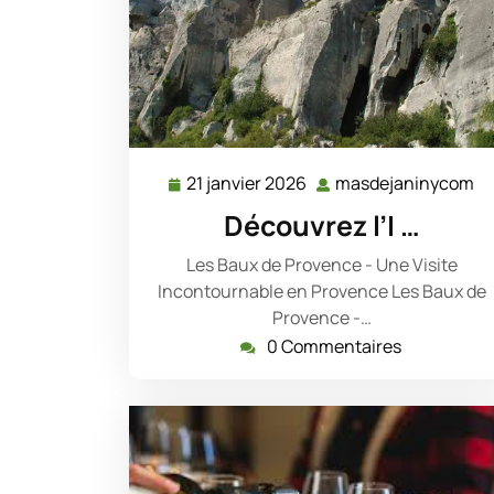
21 janvier 2026
masdejaninycom
21
m
janvier
Découvrez l’I …
2026
Les Baux de Provence - Une Visite
Incontournable en Provence Les Baux de
Provence -…
0 Commentaires