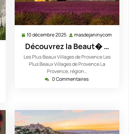
10 décembre 2025
masdejaninycom
10
masdejan
décembre
Découvrez la Beaut� …
2025
asdejaninycom
Les Plus Beaux Villages de Provence Les
Plus Beaux Villages de Provence La
Provence, région…
0 Commentaires