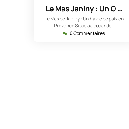
décembre
Le Mas Janiny : Un O …
2023
Le Mas de Janiny : Un havre de paix en
Provence Situé au cœur de…
0 Commentaires