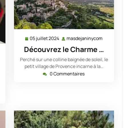
05 juillet 2024
masdejaninycom
05
masdejani
juillet
Découvrez le Charme …
2024
sdejaninycom
Perché sur une colline baignée de soleil, le
petit village de Provence incarne à la…
0 Commentaires
i