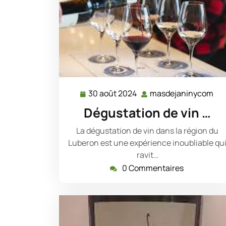
30 août 2024
masdejaninycom
30
ma
août
Dégustation de vin …
2024
La dégustation de vin dans la région du
Luberon est une expérience inoubliable qu
ravit…
0 Commentaires