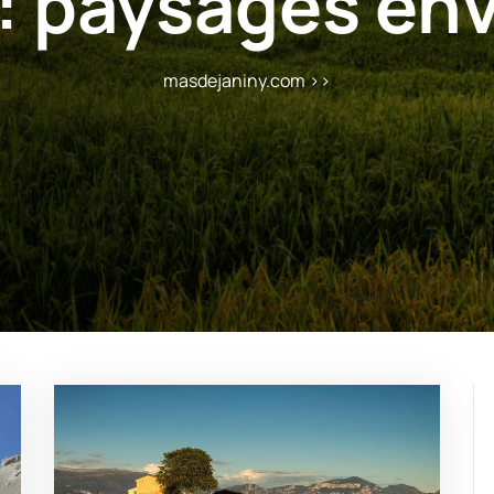
:
paysages env
masdejaniny.com
>>