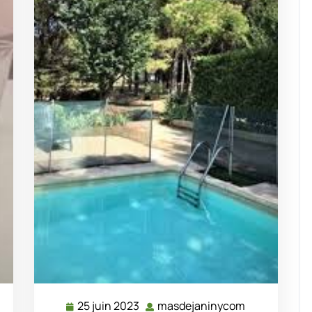
25 juin 2023
masdejaninycom
masdejaninycom
25
masdejanin