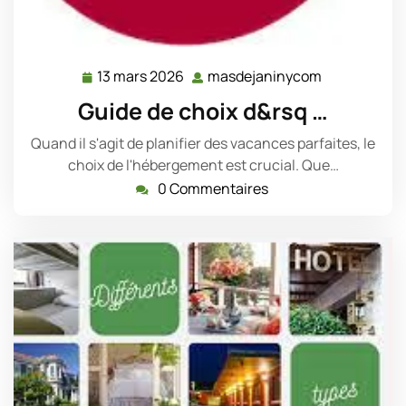
13 mars 2026
masdejaninycom
13
masdejanin
mars
Guide de choix d&rsq …
2026
Quand il s'agit de planifier des vacances parfaites, le
choix de l'hébergement est crucial. Que…
0 Commentaires