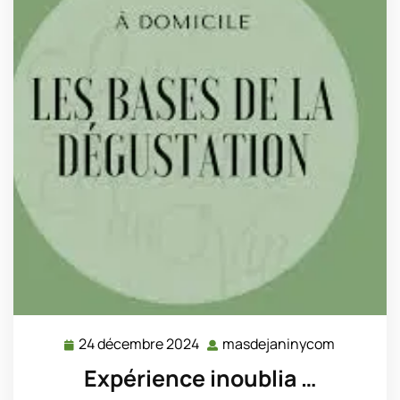
24 décembre 2024
masdejaninycom
24
masdejan
décembre
Expérience inoublia …
2024