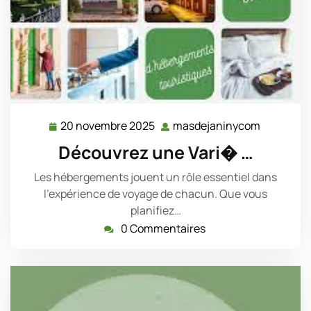
20 novembre 2025
masdejaninycom
20
masdejan
novembre
Découvrez une Vari� …
2025
Les hébergements jouent un rôle essentiel dans
l'expérience de voyage de chacun. Que vous
planifiez…
0 Commentaires