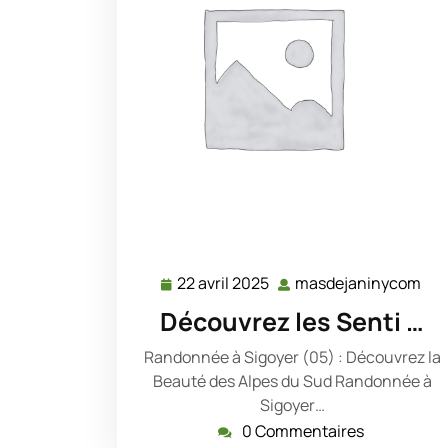
22 avril 2025
masdejaninycom
22
ma
avril
Découvrez les Senti …
2025
Randonnée à Sigoyer (05) : Découvrez la
Beauté des Alpes du Sud Randonnée à
Sigoyer…
0 Commentaires