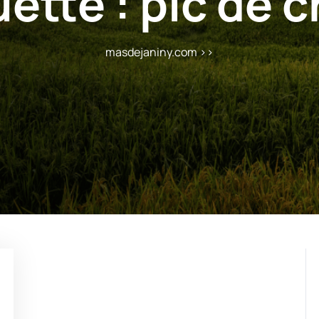
uette :
pic de c
masdejaniny.com
>>