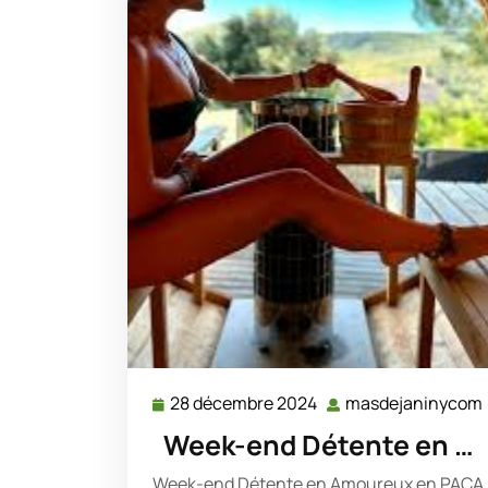
28 décembre 2024
masdejaninycom
28
décembre
Week-end Détente en …
2024
Week-end Détente en Amoureux en PACA