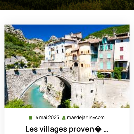
14 mai 2023
masdejaninycom
14
masdejanin
mai
Les villages proven� …
2023