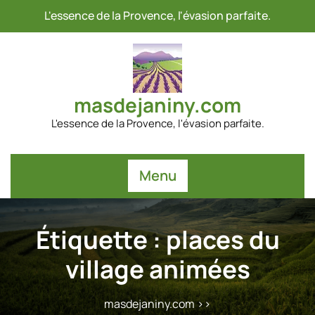
Passer
L'essence de la Provence, l'évasion parfaite.
au
contenu
masdejaniny.com
L'essence de la Provence, l'évasion parfaite.
Menu
Étiquette :
places du
village animées
masdejaniny.com
>>