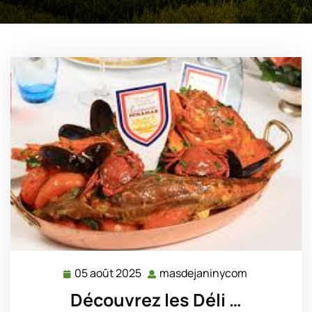
05 août 2025
masdejaninycom
05
masdejanin
août
Découvrez les Déli …
2025