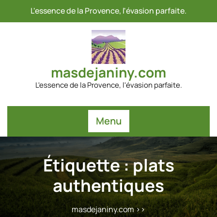
Passer
L'essence de la Provence, l'évasion parfaite.
au
contenu
masdejaniny.com
L'essence de la Provence, l'évasion parfaite.
Menu
Étiquette :
plats
authentiques
masdejaniny.com
>>