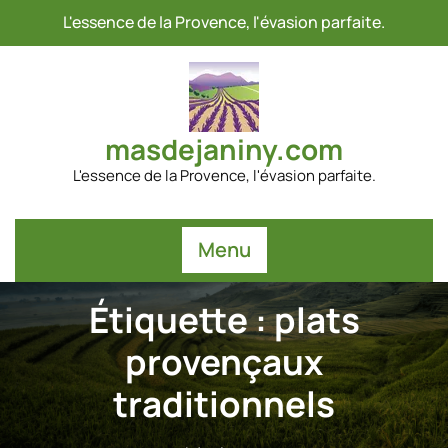
Passer
L'essence de la Provence, l'évasion parfaite.
au
contenu
masdejaniny.com
L'essence de la Provence, l'évasion parfaite.
Menu
Étiquette :
plats
provençaux
traditionnels