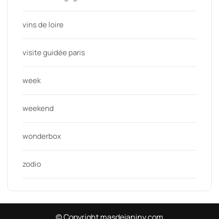
vins de loire
visite guidée paris
week
weekend
wonderbox
zodio
© Copyright masdejaniny.com