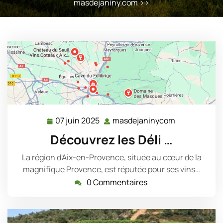
masdejaniny.com
>>
07 juin 2025
masdejaninycom
07
masdejanin
juin
Découvrez les Déli …
2025
La région d'Aix-en-Provence, située au cœur de la
magnifique Provence, est réputée pour ses vins…
0 Commentaires