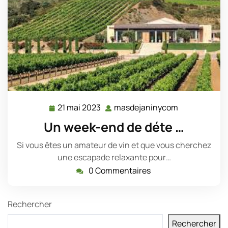
21 mai 2023
masdejaninycom
21
masdejanin
mai
Un week-end de déte …
2023
Si vous êtes un amateur de vin et que vous cherchez
une escapade relaxante pour…
0 Commentaires
Rechercher
Rechercher