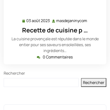
03 août 2023
masdejaninycom
03
masdejanin
août
Recette de cuisine p …
2023
La cuisine provençale est réputée dans le monde
entier pour ses saveurs ensoleillées, ses
ingrédients…
0 Commentaires
Rechercher
Rechercher
Derniers messages