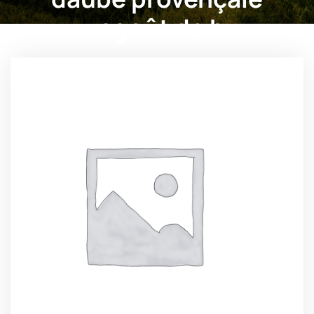
ragoût de b
masdejaniny.com
>>