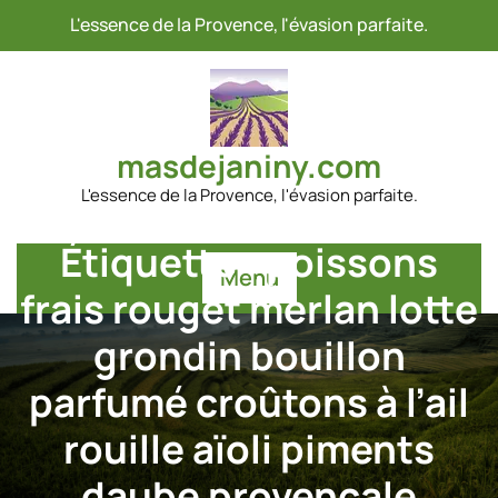
Passer
L'essence de la Provence, l'évasion parfaite.
au
contenu
masdejaniny.com
L'essence de la Provence, l'évasion parfaite.
Étiquette :
poissons
Menu
frais rouget merlan lotte
grondin bouillon
parfumé croûtons à l’ail
rouille aïoli piments
daube provençale