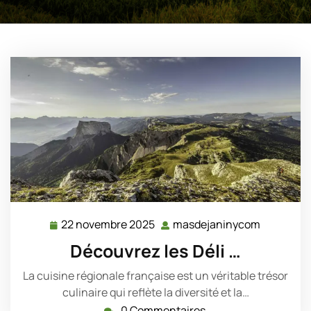
22 novembre 2025
masdejaninycom
22
masdejan
novembre
Découvrez les Déli …
2025
La cuisine régionale française est un véritable trésor
culinaire qui reflète la diversité et la…
0 Commentaires