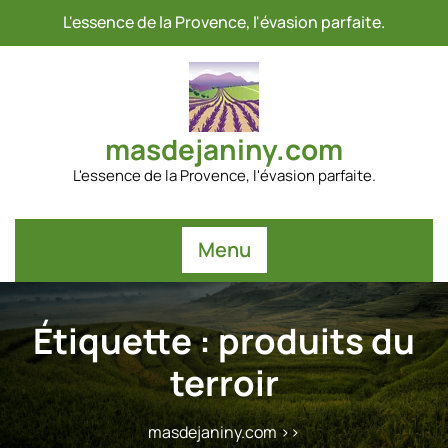
Passer
L'essence de la Provence, l'évasion parfaite.
au
contenu
masdejaniny.com
L'essence de la Provence, l'évasion parfaite.
Menu
Étiquette :
produits du
terroir
masdejaniny.com
>>