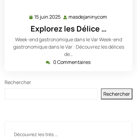
15 juin 2025
masdejaninycom
15
masdejanin
juin
Explorez les Délice …
2025
Week-end gastronomique dans le Var Week-end
gastronomique dans le Var : Découvrez les délices
de…
0 Commentaires
Rechercher
Rechercher
Derniers messages
Découvrez les trés …