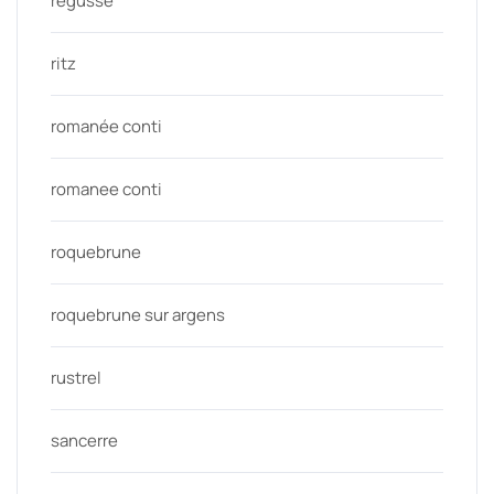
regusse
ritz
romanée conti
romanee conti
roquebrune
roquebrune sur argens
rustrel
sancerre